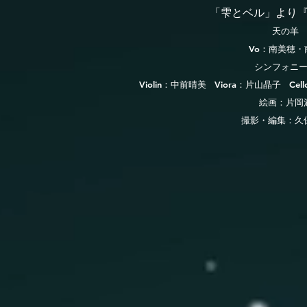
「雫とベル」よ
り​
天の羊
Vo：南美穂・
シンフォニ
Violin：中前晴美 Viora：片山晶子 Ce
絵画：片岡
撮影・編集：久