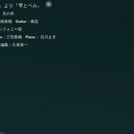
」より​『雫とベル
』
天の羊
n：南美穂 Guiter：南忠
ンフォニー宙
llo：三宅香織 Piano： 石川まぎ
・編集：久保喜一