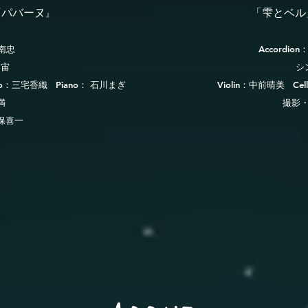
『パバーヌ
「雫とベル
』
南忠
Accordio
ー宙
シ
llo：三宅香織 Piano： 石川まぎ
Violin：中前晴美 Ce
満
撮影
保喜一